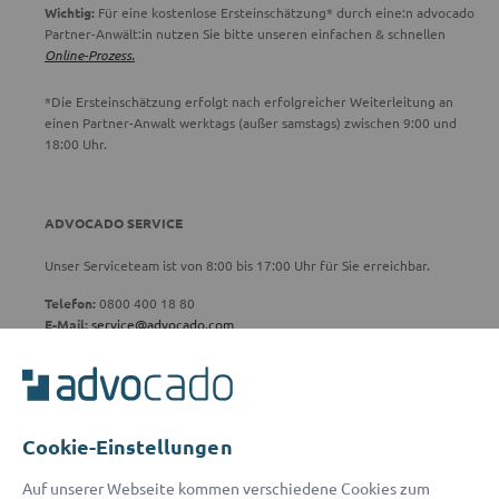
Wichtig:
Für eine kostenlose Ersteinschätzung* durch eine:n advocado
Partner-Anwält:in nutzen Sie bitte unseren einfachen & schnellen
Online-Prozess.
*Die Ersteinschätzung erfolgt nach erfolgreicher Weiterleitung an
einen Partner-Anwalt werktags (außer samstags) zwischen 9:00 und
18:00 Uhr.
ADVOCADO SERVICE
Unser Serviceteam ist von 8:00 bis 17:00 Uhr für Sie erreichbar.
Telefon:
0800 400 18 80
E-Mail:
service@advocado.com
Cookie-Einstellungen
© 2026 advocado - einfach online den passenden Rechtsanwalt finden
Auf unserer Webseite kommen verschiedene Cookies zum