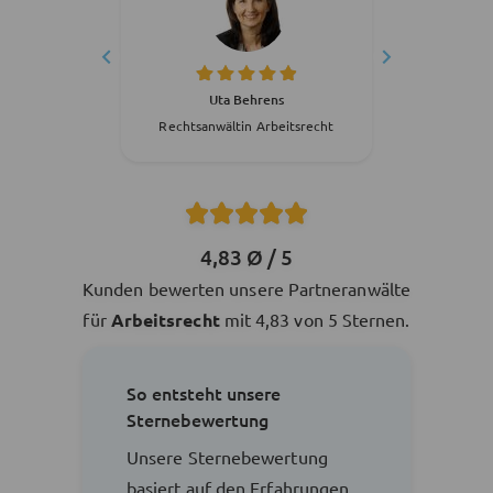
erg
Uta Behrens
S
tsrecht
Rechtsanwältin Arbeitsrecht
Rechts
4,83 Ø / 5
Kunden bewerten unsere Partneranwälte
für
Arbeitsrecht
mit 4,83 von 5 Sternen.
So entsteht unsere
Sternebewertung
Unsere Sternebewertung
basiert auf den Erfahrungen