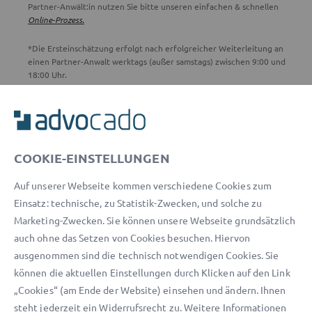
Partner-Anwält:in nutzen Sie bitte unseren einfachen & schnellen
Online-Prozess.
*Die Ersteinschätzung erfolgt nach erfolgreicher Weiterleitung an
einen Partner-Anwalt werktags (außer samstags) zwischen 9:00 und
18:00 Uhr.
ADVOCADO SERVICE
Unser Serviceteam ist von 8:00 bis 17:00 Uhr für Sie erreichbar.
COOKIE-EINSTELLUNGEN
Telefon:
0800 400 18 80
Auf unserer Webseite kommen verschiedene Cookies zum
E-Mail:
service@advocado.com
Einsatz: technische, zu Statistik-Zwecken, und solche zu
Marketing-Zwecken. Sie können unsere Webseite grundsätzlich
auch ohne das Setzen von Cookies besuchen. Hiervon
ausgenommen sind die technisch notwendigen Cookies. Sie
können die aktuellen Einstellungen durch Klicken auf den Link
© 2026 advocado - einfach online den passenden Rechtsanwalt finden
„Cookies“ (am Ende der Website) einsehen und ändern. Ihnen
steht jederzeit ein Widerrufsrecht zu. Weitere Informationen