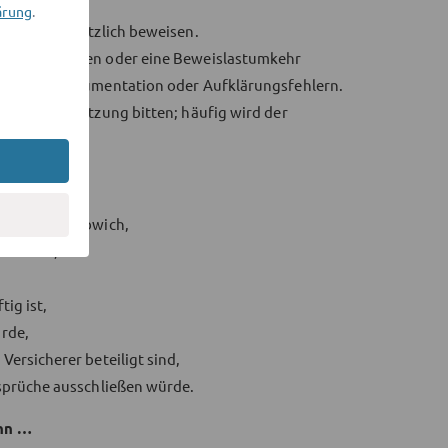
ärung
.
keit grundsätzlich beweisen.
rleichterungen oder eine Beweislastumkehr
ehlender Dokumentation oder Aufklärungsfehlern.
 um Unterstützung bitten; häufig wird der
n Standard abwich,
 wurden,
ig ist,
rde,
ersicherer beteiligt sind,
sprüche ausschließen würde.
enn …