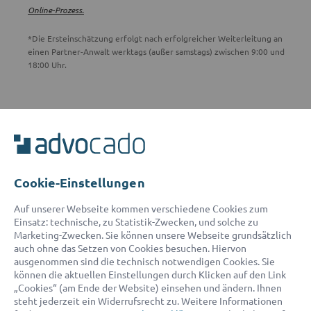
Online-Prozess.
*Die Ersteinschätzung erfolgt nach erfolgreicher Weiterleitung an
einen Partner-Anwalt werktags (außer samstags) zwischen 9:00 und
18:00 Uhr.
ADVOCADO SERVICE
Unser Serviceteam ist von 8:00 bis 17:00 Uhr für Sie erreichbar.
Telefon:
0800 400 18 80
E-Mail:
service@advocado.com
Cookie-Einstellungen
Auf unserer Webseite kommen verschiedene Cookies zum
Einsatz: technische, zu Statistik-Zwecken, und solche zu
Marketing-Zwecken. Sie können unsere Webseite grundsätzlich
auch ohne das Setzen von Cookies besuchen. Hiervon
ausgenommen sind die technisch notwendigen Cookies. Sie
© 2026 advocado - einfach online den passenden Rechtsanwalt finden
können die aktuellen Einstellungen durch Klicken auf den Link
„Cookies“ (am Ende der Website) einsehen und ändern. Ihnen
steht jederzeit ein Widerrufsrecht zu. Weitere Informationen