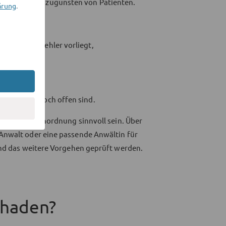
leichterungen zugunsten von Patienten.
ärung
.
Aufklärungsfehler vorliegt,
at,
n sind,
lt,
und welche noch offen sind.
rechtliche Einordnung sinnvoll sein. Über
Anwalt oder eine passende Anwältin für
und das weitere Vorgehen geprüft werden.
chaden?