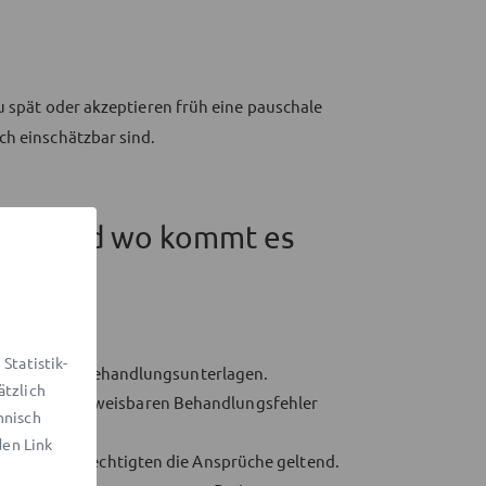
u spät oder akzeptieren früh eine pauschale
ch einschätzbar sind.
icher – und wo kommt es
Statistik-
sicht in ihre Behandlungsunterlagen.
ätzlich
i einem nachweisbaren Behandlungsfehler
hnisch
den Link
die Sorgeberechtigten die Ansprüche geltend.