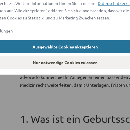
In bestimmten Konstellationen gibt es Beweiser
echt zu. Weitere Informationen finden Sie in unserer
Datenschutzerkl
ken auf "Alle akzeptieren" erklären Sie sich einverstanden, dass wir die
Kommt darauf an:
en Cookies zu Statistik- und zu Marketing-Zwecken setzen.
ob tatsächlich ein Behandlungs-, Diagnose- oder 
llungen
ob genau dieser Fehler den Schaden verursacht h
gegen wen Ansprüche im konkreten Fall zu richte
Ausgewählte Cookies akzeptieren
wie hoch eine angemessene Entschädigung ausfäl
welche Langzeitfolgen bereits sicher feststehen 
Nur notwendige Cookies zulassen
Wenn ein konkreter Verdacht besteht, kann eine frühe 
advocado können Sie Ihr Anliegen an einen passenden 
Medizinrecht weiterleiten, damit Unterlagen, Fristen 
1. Was ist ein Geburtss