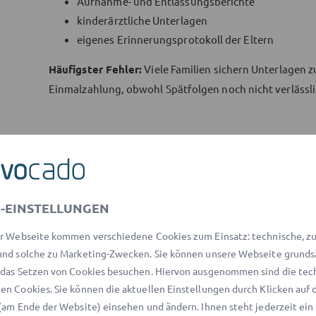
Aufnahme- und Entlassungsberichte
kinderärztliche Unterlagen
eigenes Erinnerungsprotokoll der Eltern
Häufigster Fehler:
Viele Familien sichern Unterlagen z
Einmalzahlung, obwohl Spätfolgen noch nicht verlässli
Fakt vs. Einzelfall: Was ist s
wirklich darauf an?
-EINSTELLUNGEN
Sicher ist:
r Webseite kommen verschiedene Cookies zum Einsatz: technische, zu 
Patienten haben grundsätzlich ein Recht auf Ein
nd solche zu Marketing-Zwecken. Sie können unsere Webseite grunds
Schmerzensgeld und Schadensersatz kommen be
das Setzen von Cookies besuchen. Hiervon ausgenommen sind die tec
grundsätzlich in Betracht.
n Cookies. Sie können die aktuellen Einstellungen durch Klicken auf 
Bei minderjährigen Kindern machen in der Regel 
(am Ende der Website) einsehen und ändern. Ihnen steht jederzeit ein