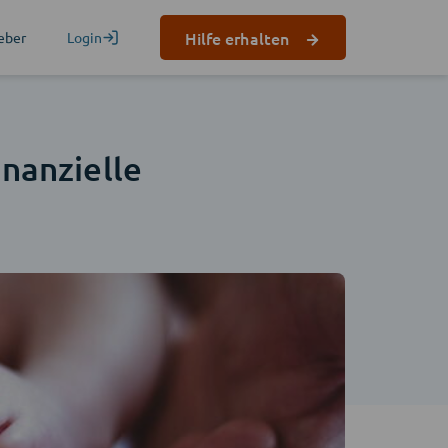
Hilfe erhalten
eber
Login
inanzielle