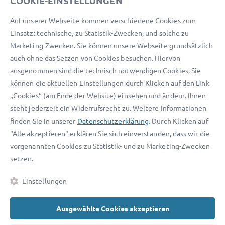
COOKIE-EINSTELLUNGEN
Telefon:
0800 400 18 80
Auf unserer Webseite kommen verschiedene Cookies zum
E-Mail:
service@advocado.com
Einsatz: technische, zu Statistik-Zwecken, und solche zu
Marketing-Zwecken. Sie können unsere Webseite grundsätzlich
auch ohne das Setzen von Cookies besuchen. Hiervon
ausgenommen sind die technisch notwendigen Cookies. Sie
können die aktuellen Einstellungen durch Klicken auf den Link
© 2026 advocado - einfach online den passenden Rechtsanwalt finden
„Cookies“ (am Ende der Website) einsehen und ändern. Ihnen
steht jederzeit ein Widerrufsrecht zu. Weitere Informationen
Auszeichnungen:
finden Sie in unserer
Datenschutzerklärung
. Durch Klicken auf
"Alle akzeptieren" erklären Sie sich einverstanden, dass wir die
vorgenannten Cookies zu Statistik- und zu Marketing-Zwecken
setzen.
Einstellungen
Kontakt
Datenschutz
Impressum
Fakten
AGB
Ausgewählte Cookies akzeptieren
Cookies
Barrierefreiheitserklärung