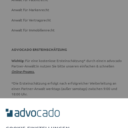
Anwalt für Markenrecht
Anwalt für Vertragsrecht
Anwalt für Immobilienrecht
ADVOCADO ERSTEINSCHÄTZUNG
Wichtig:
Für eine kostenlose Ersteinschätzung* durch eine:n advocado
Partner-Anwält:in nutzen Sie bitte unseren einfachen & schnellen
Online-Prozess.
*Die Ersteinschätzung erfolgt nach erfolgreicher Weiterleitung an
einen Partner-Anwalt werktags (außer samstags) zwischen 9:00 und
18:00 Uhr.
ADVOCADO SERVICE
Unser Serviceteam ist von 8:00 bis 17:00 Uhr für Sie erreichbar.