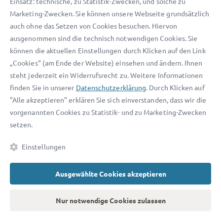
Einsatz: technische, zu Statistik-Zwecken, und solche zu
Marketing-Zwecken. Sie können unsere Webseite grundsätzlich
4. Was, wenn mehrere Personen
auch ohne das Setzen von Cookies besuchen. Hiervon
erben?
ausgenommen sind die technisch notwendigen Cookies. Sie
können die aktuellen Einstellungen durch Klicken auf den Link
Gibt es mehr als einen Erben, entsteht gemäß
„Cookies“ (am Ende der Website) einsehen und ändern. Ihnen
steht jederzeit ein Widerrufsrecht zu. Weitere Informationen
Erbrecht automatisch eine Erbengemeinschaft. Die
finden Sie in unserer
Datenschutzerklärung
. Durch Klicken auf
Gemeinschaft hat die Aufgabe, das Erbe
"Alle akzeptieren" erklären Sie sich einverstanden, dass wir die
aufzuteilen und jedem Mitglied seinen Anteil am
vorgenannten Cookies zu Statistik- und zu Marketing-Zwecken
Gesamtnachlass zu übergeben. Die Höhe der
setzen.
Anteile hängt vom Verwandtschaftsgrad oder der
Erbquote im Testament ab.
Einstellungen
Entscheidungen
Die Miterben müssen alle
über
Ausgewählte Cookies akzeptieren
gemeinsam und einstimmig
den Nachlass
treffen.
Nur notwendige Cookies zulassen
Keiner darf eigenhändig über
Nachlassgegenstände verfügen. Wenn alle Erben