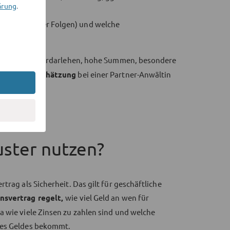
ärung
.
l. steuerlicher Folgen) und welche
z. B. Verbraucherdarlehen, hohe Summen, besondere
ose Ersteinschätzung
bei einer Partner-Anwältin
uster nutzen?
trag als Sicherheit. Das gilt für geschäftliche
nsvertrag regelt,
wie viel Geld an wen für
a wie viele Zinsen zu zahlen sind und welche
des Geldes bekommt.