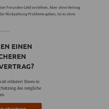
nter Freunden Geld verleihen. Aber ohne Vertrag
t der Rückzahlung Probleme geben, ist es ohne
EN EINEN
ICHEREN
VERTRAG?
lt erläutert Ihnen in
schätzung das mögliche
en.
ag absichern