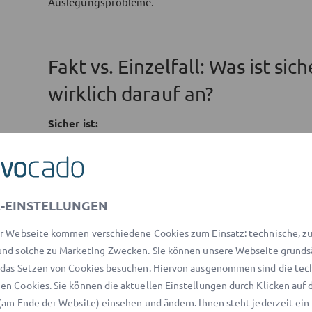
Auslegungsprobleme.
Fakt vs. Einzelfall: Was ist s
wirklich darauf an?
Sicher ist:
Ein Darlehensvertrag regelt Geldüberlassung un
Rückzahlung).
Ohne klare Fälligkeit/Laufzeit kann die Rückzahl
-EINSTELLUNGEN
Bei Zahlungsverzug gelten gesetzliche Grundrege
r Webseite kommen verschiedene Cookies zum Einsatz: technische, zu 
Kommt stark auf den Einzelfall an:
nd solche zu Marketing-Zwecken. Sie können unsere Webseite grunds
das Setzen von Cookies besuchen. Hiervon ausgenommen sind die tec
Ob Ihr Vertrag (ganz oder teilweise) als
Verbrauc
n Cookies. Sie können die aktuellen Einstellungen durch Klicken auf 
Pflichtangaben dann erforderlich sind.
(am Ende der Website) einsehen und ändern. Ihnen steht jederzeit ein
Welche Sicherheiten sinnvoll und wirksam sind (B