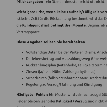
Pflichtangaben
– ein Standardmuster reicht oft nicht.
Wichtigste Frist, wenn keine Laufzeit/Fälligkeit vere
Ist keine Zeit für die Rückzahlung bestimmt, wird das D
die
Kündigungsfrist beträgt drei Monate
. Beginn: ab
Vertragspartei.
Diese Angaben sollten Sie bereithalten
Vollständige Daten beider Parteien (Name, Anschr
Darlehensbetrag und Auszahlungsweg (Überwei
Rückzahlungsplan (Ratenhöhe, Fälligkeitstermine
Zinsen (ja/nein; Höhe; Zahlungsrhythmus)
Sicherheiten (falls vereinbart: genaue Beschreib
Regelung zu Verzug/Mahnung und Kündigung
Häufigster Fehler:
Ein Muster wird „einfach ausgefüll
Felder bleiben leer oder
Fälligkeit/Verzug
sind nicht k