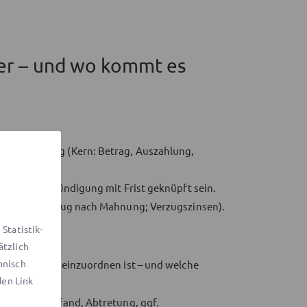
icher – und wo kommt es
d Rückzahlung (Kern: Betrag, Auszahlung,
ung an eine Kündigung mit Frist geknüpft sein.
ln (z. B. Verzug nach Mahnung; Verzugszinsen).
Statistik-
ätzlich
hnisch
herdarlehen
einzuordnen ist – und welche
den Link
ürgschaft, Pfand, Abtretung, ggf.