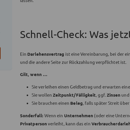
lassen.
Schnell-Check: Was jetzt
Ein
Darlehensvertrag
ist eine Vereinbarung, bei der e
und die andere Seite zur Rückzahlung verpflichtet ist.
Gilt, wenn …
Sie verleihen einen Geldbetrag und erwarten ein
Sie wollen
Zeitpunkt/Fälligkeit
, ggf.
Zinsen
un
Sie brauchen einen
Beleg
, falls später Streit ü
Sonderfall:
Wenn ein
Unternehmen
(oder eine Untern
Privatperson
verleiht, kann das ein
Verbraucherdarle