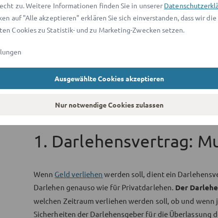
echt zu. Weitere Informationen finden Sie in unserer
Datenschutzerkl
Grundpfandrechte).
ken auf "Alle akzeptieren" erklären Sie sich einverstanden, dass wir die
Ob und wie
Zinsen
vereinbart werden sollten (ink
en Cookies zu Statistik- und zu Marketing-Zwecken setzen.
Kündigungs-/Verzugsfolgen passen.
llungen
Wenn Sie unsicher sind
, ob ein Sonderfall vorliegt (
Sicherheiten), können Sie über
advocado
eine
kostenl
Ausgewählte Cookies akzeptieren
oder einem Partner-Anwalt anfragen.
Nur notwendige Cookies zulassen
1. Darlehensvertrag: M
Wenn
Geld verliehen
werden soll, dient ein Darlehensver
Darlehen genauso wie für Privatdarlehen.
Der Darlehe
welchen Zeitraum verliehen werden soll, ob und wenn j
Sicherheiten der Darlehensgeber für die Überlassung 