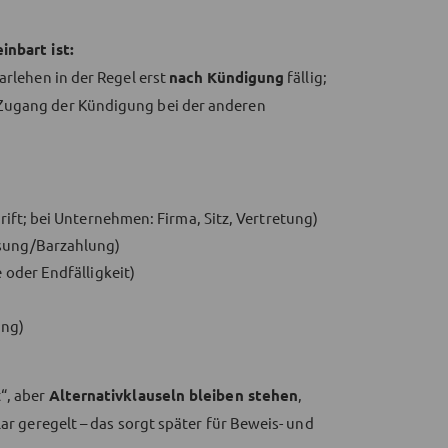
inbart ist:
arlehen in der Regel erst
nach Kündigung
fällig;
 Zugang der Kündigung bei der anderen
ift; bei Unternehmen: Firma, Sitz, Vertretung)
sung/Barzahlung)
 oder Endfälligkeit)
ung)
t“, aber
Alternativklauseln bleiben stehen
,
lar geregelt – das sorgt später für Beweis- und