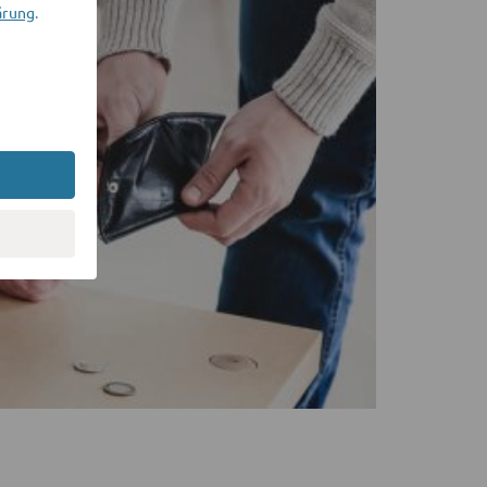
ärung
.