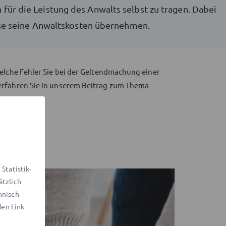
für die Leistung des Anwalts selbst zu tragen. Dabei
asse seine Anwaltskosten übernehmen.
elche Fehler Sie bei der Geltendmachung einer
erfahren Sie in unserem Beitrag zum Thema
Statistik-
ätzlich
hnisch
den Link