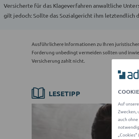
Versicherte für das Klageverfahren anwaltliche Unter
gilt jedoch: Sollte das Sozialgericht ihm letztendli
Ausführlichere Informationen zu Ihren juristisch
Forderung unbedingt vermeiden sollten und inwie
Versicherung zahlt nicht.
COOKIE
LESETIPP
Auf unsere
Zwecken, u
auch ohne 
notwendige
„Cookies“ 