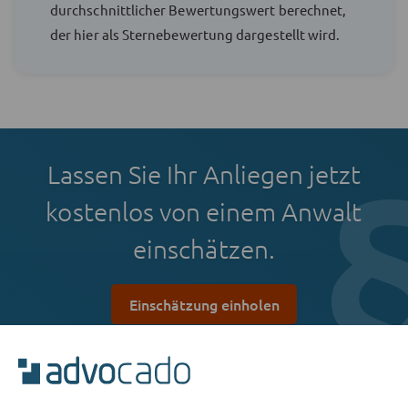
durchschnittlicher Bewertungswert berechnet,
der hier als Sternebewertung dargestellt wird.
Lassen Sie Ihr Anliegen jetzt
kostenlos von einem Anwalt
einschätzen.
Einschätzung einholen
Kostenlos & unverbindlich