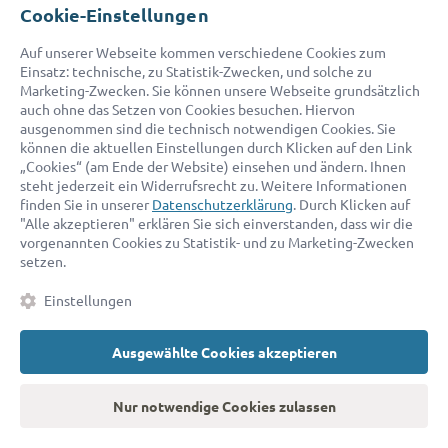
Cookie-Einstellungen
MEHR ZU ADVOCADO
Auf unserer Webseite kommen verschiedene Cookies zum
Über uns
Einsatz: technische, zu Statistik-Zwecken, und solche zu
Marketing-Zwecken. Sie können unsere Webseite grundsätzlich
FAQ
auch ohne das Setzen von Cookies besuchen. Hiervon
ausgenommen sind die technisch notwendigen Cookies. Sie
Partnerprogramm
können die aktuellen Einstellungen durch Klicken auf den Link
„Cookies“ (am Ende der Website) einsehen und ändern. Ihnen
Login Kundenbereich
steht jederzeit ein Widerrufsrecht zu. Weitere Informationen
finden Sie in unserer
Datenschutzerklärung
. Durch Klicken auf
Vergütung
"Alle akzeptieren" erklären Sie sich einverstanden, dass wir die
vorgenannten Cookies zu Statistik- und zu Marketing-Zwecken
Sie sind Anwalt?
setzen.
Einstellungen
RECHTSANWALT FÜR
Rechtsberatung
Ausgewählte Cookies akzeptieren
Anwalt für Erbrecht
Nur notwendige Cookies zulassen
Anwalt für Baurecht
Anwalt für Patentrecht