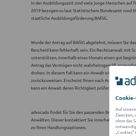
In der Ausbildungszeit sind viele junge Menschen auf 
2019 bezogen so laut Statistischem Bundesamt rund 6
staatliche Ausbildungsförderung BAföG.
Wurde der Antrag auf BAföG abgelehnt, müssen Sie das 
Bescheid kann fehlerhaft sein. Ein Rechtsanwalt mit 
unterstützen, innerhalb eines Monats einen gut begr
Antrag das Vermögen nicht wahrheitsgemäß angegebe
drohen. In diesem Fall kann ein Anwalt eine zielführen
zurückzuweisen. Erscheint Ihnen nach Ausbildungsend
kann ein Anwalt deren Richtigkeit prüfen.
Cookie-
Auf unsere
advocado findet für Sie den passenden BAföG-Anwalt a
Zwecken, u
Anwälten. Dieser kontaktiert Sie innerhalb von 2 Stun
ohne das S
notwendige
zu Ihren Handlungsoptionen.
„Cookies“ 