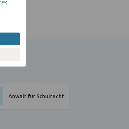
rung
.
Anwalt für Schulrecht