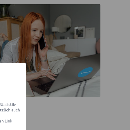
tatistik-
tzlich auch
en Link