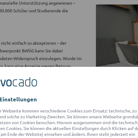
finanzielle Unterstützung angewiesen –
80.000 Schüler und Studierende die
nicht einfach so akzeptieren – der
Schwerpunkt BAföG kann Sie dabei
ündeten Widerspruch einzulegen. Wurde im
n, kann eine Anzeige wegen Betrugs
de Strategie erarbeiten, um die Vorwürfe
e die geforderte Rückzahlung zu hoch,
Einstellungen
r Webseite kommen verschiedene Cookies zum Einsatz: technische, zu S
us einem Netzwerk mit über 550 Partner-
nd solche zu Marketing-Zwecken. Sie können unsere Webseite grundsä
den
für eine kostenlose Ersteinschätzung
etzen von Cookies besuchen. Hiervon ausgenommen sind die technisch
n Cookies. Sie können die aktuellen Einstellungen durch Klicken auf d
(am Ende der Website) einsehen und ändern. Ihnen steht jederzeit ein