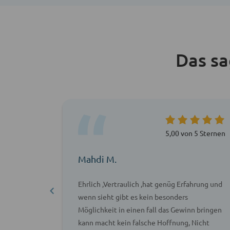
Das s
 5 Sternen
5,00 von 5 Sternen
Mahdi M.
ch
Ehrlich ,Vertraulich ,hat genüg Erfahrung und
en Fall
wenn sieht gibt es kein besonders
Möglichkeit in einen fall das Gewinn bringen
kann macht kein falsche Hoffnung, Nicht