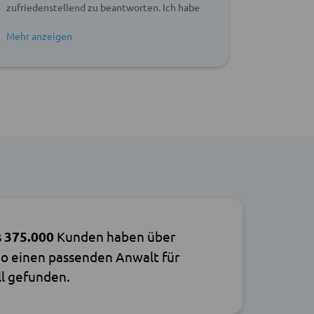
zufriedenstellend zu beantworten. Ich habe
dazu ermu
die Beratung als sehr angenehm und
wahrzune
konstruktiv empfunden und würde ihn auf
den Proz
jeden Fall weiterempfehlen.
aufgeklär
s
375.000
Kunden haben über
o einen passenden Anwalt für
ll gefunden.