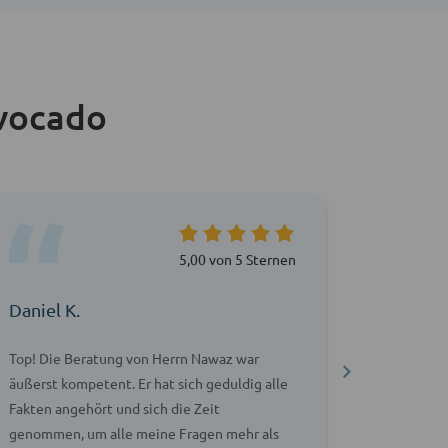
vocado
5,00 von 5 Sternen
Daniel K.
Serap C
Top! Die Beratung von Herrn Nawaz war
Herr Nawa
äußerst kompetent. Er hat sich geduldig alle
profession
Fakten angehört und sich die Zeit
auch sehr
genommen, um alle meine Fragen mehr als
emotional