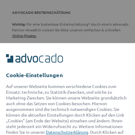
ADVOCADO ERSTEINSCHÄTZUNG
Wichtig:
Für eine kostenlose Ersteinschätzung* durch eine:n advocado
Partner-Anwält:in nutzen Sie bitte unseren einfachen & schnellen
Online-Prozess.
*Die Ersteinschätzung erfolgt nach erfolgreicher Weiterleitung an
einen Partner-Anwalt werktags (außer samstags) zwischen 9:00 und
18:00 Uhr.
Cookie-Einstellungen
ADVOCADO SERVICE
Auf unserer Webseite kommen verschiedene Cookies zum
Einsatz: technische, zu Statistik-Zwecken, und solche zu
Unser Serviceteam ist von 8:00 bis 17:00 Uhr für Sie erreichbar.
Marketing-Zwecken. Sie können unsere Webseite grundsätzlich
Telefon:
0800 400 18 80
auch ohne das Setzen von Cookies besuchen. Hiervon
E-Mail:
service@advocado.com
ausgenommen sind die technisch notwendigen Cookies. Sie
können die aktuellen Einstellungen durch Klicken auf den Link
„Cookies“ (am Ende der Website) einsehen und ändern. Ihnen
steht jederzeit ein Widerrufsrecht zu. Weitere Informationen
finden Sie in unserer
Datenschutzerklärung
. Durch Klicken auf