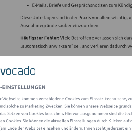
E-Mails, Briefe und Gesprächsnotizen zum Künd
Diese Unterlagen sind in der Praxis vor allem wichtig,
Ausnahmegründe sauber einzuordnen.
Häufigster Fehler:
Viele Betroffene verlassen sich dar
„automatisch unwirksam“ sei, und verlieren dadurch we
Fakt vs. Einzelfall: Was ist s
wirklich darauf an?
-EINSTELLUNGEN
Sicher ist:
r Webseite kommen verschiedene Cookies zum Einsatz: technische, zu 
nd solche zu Marketing-Zwecken. Sie können unsere Webseite grunds
Während der Elternzeit besteht ein besonderer 
das Setzen von Cookies besuchen. Hiervon ausgenommen sind die tec
Der Schutz beginnt nicht erst mit dem ersten Tag 
n Cookies. Sie können die aktuellen Einstellungen durch Klicken auf 
geregelten Vorwirkungszeitraum.
(am Ende der Website) einsehen und ändern. Ihnen steht jederzeit ein