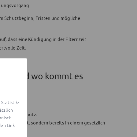
igungsvorgang
 um Schutzbeginn, Fristen und mögliche
auf, dass eine Kündigung in der Elternzeit
rtvolle Zeit.
icher – und wo kommt es
Statistik-
ätzlich
Kündigungsschutz.
hnisch
der Elternzeit, sondern bereits in einem gesetzlich
den Link