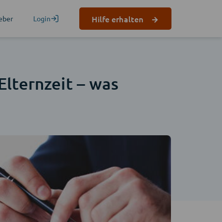
Hilfe erhalten
eber
Login
lternzeit – was