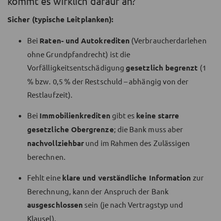
kommt es wirklich darauf an?
Sicher (typische Leitplanken):
Bei
Raten- und Autokrediten
(Verbraucherdarlehen
ohne Grundpfandrecht) ist die
Vorfälligkeitsentschädigung
gesetzlich begrenzt
(1
% bzw. 0,5 % der Restschuld – abhängig von der
Restlaufzeit).
Bei
Immobilienkrediten
gibt es
keine starre
gesetzliche Obergrenze
; die Bank muss aber
nachvollziehbar
und im Rahmen des Zulässigen
berechnen.
Fehlt eine
klare und verständliche Information
zur
Berechnung, kann der Anspruch der Bank
ausgeschlossen
sein (je nach Vertragstyp und
Klausel).