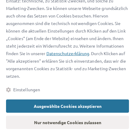
Einsatz: technische, zu Statistik-Zwecken, und solche zu
Die Berechnung der Vorfälligkeitsentschädigung bei
Marketing-Zwecken. Sie können unsere Webseite grundsätzlich
Immobilienkrediten ist komplex – und für Laien oft nur
auch ohne das Setzen von Cookies besuchen. Hiervon
schwer nachvollziehbar. Denn es geht um die Frage, wie viel
ausgenommen sind die technisch notwendigen Cookies. Sie
Geld der Bank durch die vorzeitige Rückzahlung an
können die aktuellen Einstellungen durch Klicken auf den Link
Zinseinnahmen entgeht – und welchen Ausgleich sie dafür
„Cookies“ (am Ende der Website) einsehen und ändern. Ihnen
verlangen darf.
steht jederzeit ein Widerrufsrecht zu. Weitere Informationen
finden Sie in unserer
Datenschutzerklärung
. Durch Klicken auf
Banken nutzen in der Regel eine von zwei anerkannten
"Alle akzeptieren" erklären Sie sich einverstanden, dass wir die
Methoden zur Ermittlung der Entschädigung:
vorgenannten Cookies zu Statistik- und zu Marketing-Zwecken
setzen.
Aktiv-Aktiv-Methode
Bei der Aktiv-Aktiv-Methode wird ermittelt, wie viel
Einstellungen
Zinsgewinn die Bank durch den ursprünglichen Kredit
erzielt hätte. Dem gegenübergestellt wird, wie viel sie
Ausgewählte Cookies akzeptieren
durch einen neuen Kredit mit einem neuen Kunden am
Markt erwirtschaften kann.
Nur notwendige Cookies zulassen