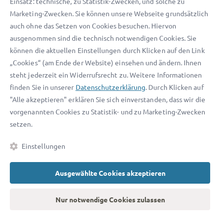
Einsatz: technische, zu Statistik-Zwecken, und solche zu
Marketing-Zwecken. Sie können unsere Webseite grundsätzlich
auch ohne das Setzen von Cookies besuchen. Hiervon
Kostenlose Updates in unserem Newsletter
ausgenommen sind die technisch notwendigen Cookies. Sie
können die aktuellen Einstellungen durch Klicken auf den Link
Welcher Inhalt ist für Sie interessant?
„Cookies“ (am Ende der Website) einsehen und ändern. Ihnen
steht jederzeit ein Widerrufsrecht zu. Weitere Informationen
Privat
Geschäftlich
finden Sie in unserer
Datenschutzerklärung
. Durch Klicken auf
"Alle akzeptieren" erklären Sie sich einverstanden, dass wir die
vorgenannten Cookies zu Statistik- und zu Marketing-Zwecken
setzen.
Einstellungen
Jetzt anmelden
Ausgewählte Cookies akzeptieren
Ich habe die
AGB
und
Datenschutzerklärung
gelesen und akzeptiere diese.
Nur notwendige Cookies zulassen