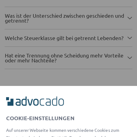
Was ist der Unterschied zwischen geschieden und
getrennt?
Welche Steuerklasse gilt bei getrennt Lebenden?
Hat eine Trennung ohne Scheidung mehr Vorteile
oder mehr Nachteile?
Kostenlose Updates in unserem Newsletter
Welcher Inhalt ist für Sie interessant?
COOKIE-EINSTELLUNGEN
Privat
Geschäftlich
Auf unserer Webseite kommen verschiedene Cookies zum