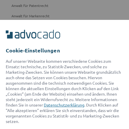
Anwalt für Patentrecht
Anwalt für Markenrecht
Anwalt für Vertragsrecht
Anwalt für Immobilienrecht
Cookie-Einstellungen
ADVOCADO ERSTEINSCHÄTZUNG
Auf unserer Webseite kommen verschiedene Cookies zum
Wichtig:
Für eine kostenlose Ersteinschätzung* durch eine:n advocado
Einsatz: technische, zu Statistik-Zwecken, und solche zu
Partner-Anwält:in nutzen Sie bitte unseren einfachen & schnellen
Marketing-Zwecken. Sie können unsere Webseite grundsätzlich
Online-Prozess.
auch ohne das Setzen von Cookies besuchen. Hiervon
ausgenommen sind die technisch notwendigen Cookies. Sie
können die aktuellen Einstellungen durch Klicken auf den Link
*Die Ersteinschätzung erfolgt nach erfolgreicher Weiterleitung an
„Cookies“ (am Ende der Website) einsehen und ändern. Ihnen
einen Partner-Anwalt werktags (außer samstags) zwischen 9:00 und
steht jederzeit ein Widerrufsrecht zu. Weitere Informationen
18:00 Uhr.
finden Sie in unserer
Datenschutzerklärung
. Durch Klicken auf
"Alle akzeptieren" erklären Sie sich einverstanden, dass wir die
vorgenannten Cookies zu Statistik- und zu Marketing-Zwecken
ADVOCADO SERVICE
setzen.