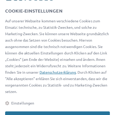
Unser Serviceteam ist von 8:00 bis 17:00 Uhr für Sie erreichbar.
COOKIE-EINSTELLUNGEN
Telefon:
0800 400 18 80
Auf unserer Webseite kommen verschiedene Cookies zum
E-Mail:
service@advocado.com
Einsatz: technische, zu Statistik-Zwecken, und solche zu
Marketing-Zwecken. Sie können unsere Webseite grundsätzlich
auch ohne das Setzen von Cookies besuchen. Hiervon
ausgenommen sind die technisch notwendigen Cookies. Sie
können die aktuellen Einstellungen durch Klicken auf den Link
© 2026 advocado - einfach online den passenden Rechtsanwalt finden
„Cookies“ (am Ende der Website) einsehen und ändern. Ihnen
steht jederzeit ein Widerrufsrecht zu. Weitere Informationen
Auszeichnungen:
finden Sie in unserer
Datenschutzerklärung
. Durch Klicken auf
"Alle akzeptieren" erklären Sie sich einverstanden, dass wir die
vorgenannten Cookies zu Statistik- und zu Marketing-Zwecken
setzen.
Einstellungen