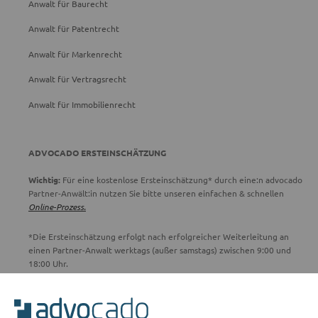
Anwalt für Baurecht
Anwalt für Patentrecht
Anwalt für Markenrecht
Anwalt für Vertragsrecht
Anwalt für Immobilienrecht
ADVOCADO ERSTEINSCHÄTZUNG
Wichtig:
Für eine kostenlose Ersteinschätzung* durch eine:n advocado
Partner-Anwält:in nutzen Sie bitte unseren einfachen & schnellen
Online-Prozess.
*Die Ersteinschätzung erfolgt nach erfolgreicher Weiterleitung an
einen Partner-Anwalt werktags (außer samstags) zwischen 9:00 und
18:00 Uhr.
ADVOCADO SERVICE