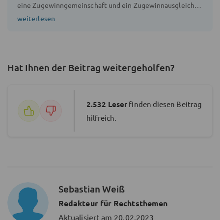
eine Zugewinngemeinschaft und ein Zugewinnausgleich
ist, wie der Ausgleich berechnet wird und welche
weiterlesen
Auswirkungen dieser auf die Erbschaftssteuer hat.
Hat Ihnen der Beitrag weitergeholfen?
2.532
Leser
finden diesen Beitrag
hilfreich.
Sebastian Weiß
Redakteur für Rechtsthemen
Aktualisiert am
20.02.2023