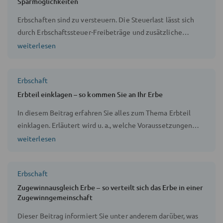
Sparmöglichkeiten
Erbschaften sind zu versteuern. Die Steuerlast lässt sich
durch Erbschaftssteuer-Freibeträge und zusätzliche
Versorgungsfreibeträge minimieren.
weiterlesen
Erbschaft
Erbteil einklagen – so kommen Sie an Ihr Erbe
In diesem Beitrag erfahren Sie alles zum Thema Erbteil
einklagen. Erläutert wird u. a., welche Voraussetzungen
vorliegen müssen, welche Kosten entstehen können und
weiterlesen
welche Alternativen es gibt.
Erbschaft
Zugewinnausgleich Erbe – so verteilt sich das Erbe in einer
Zugewinngemeinschaft
Dieser Beitrag informiert Sie unter anderem darüber, was